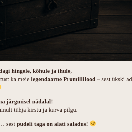
dagi hingele, kõhule ja ihule
,
stust ka meie
legendaarne Promillilood
– sest ükski ad
ma järgmisel nädalal!
nult tühja kirstu ja kurva pilgu.
a… sest
pudeli taga on alati saladus!