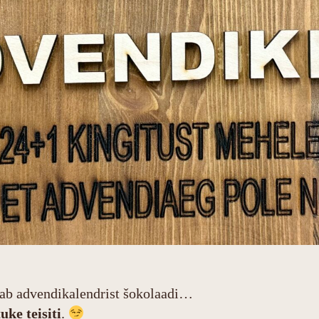
vab advendikalendrist šokolaadi…
uke teisiti
.