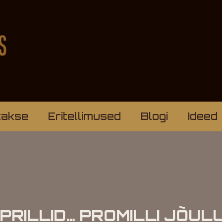
takse
Eritellimused
Blogi
Ideed
A PRILLID… PROMILLI JÕU