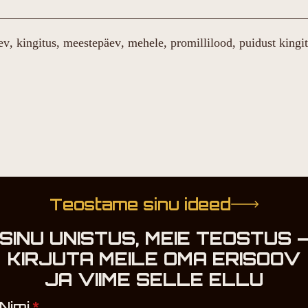
ev
kingitus
meestepäev
mehele
promillilood
puidust kingi
Teostame sinu ideed
SINU UNISTUS, MEIE TEOSTUS 
KIRJUTA MEILE OMA ERISOOV
JA VIIME SELLE ELLU
Nimi
*