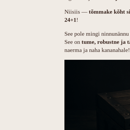
Niisiis —
tõmmake kõht sis
24+1
!
See pole mingi ninnunännu
See on
tume, robustne ja t
naerma ja naha kananahale