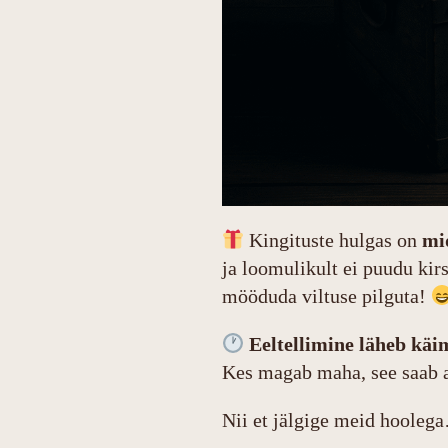
Kingituste hulgas on
mi
ja loomulikult ei puudu kir
mööduda viltuse pilguta!
Eeltellimine läheb käi
Kes magab maha, see saab ai
Nii et jälgige meid hooleg