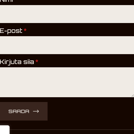
E-post
*
Kirjuta siia
*
SAADA