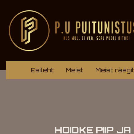
Esileht
Meist
Meist räägi
HOIDKE PIIP J