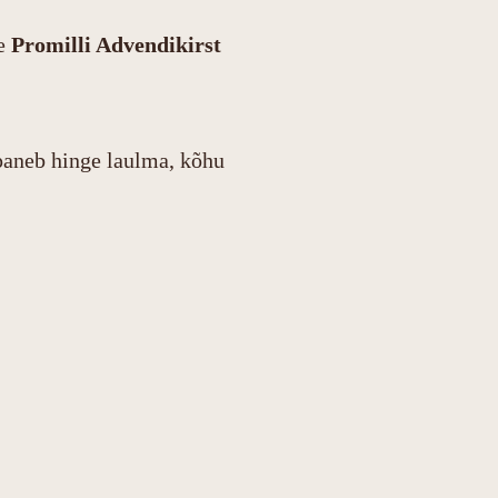
ie
Promilli Advendikirst
paneb hinge laulma, kõhu