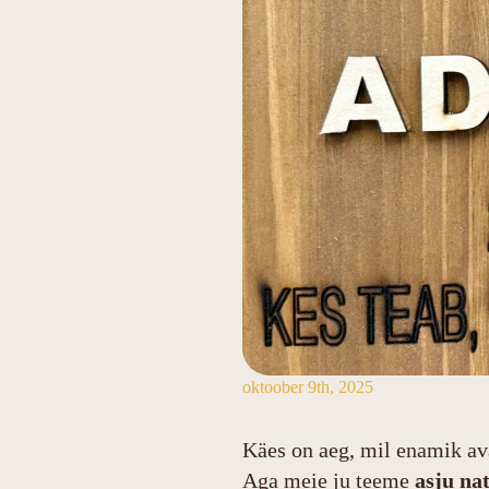
oktoober 9th, 2025
Käes on aeg, mil enamik a
Aga meie ju teeme
asju nat