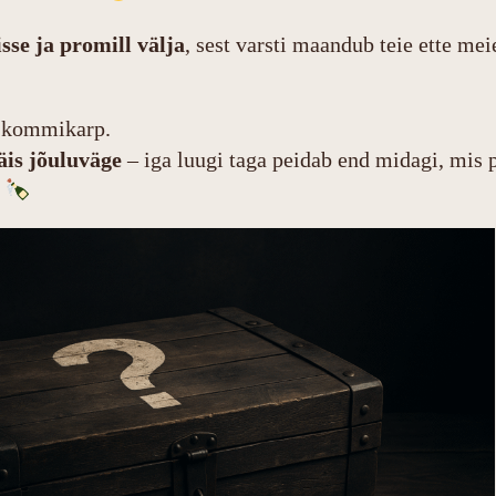
se ja promill välja
, sest varsti maandub teie ette me
 kommikarp.
äis jõuluväge
– iga luugi taga peidab end midagi, mis 
!