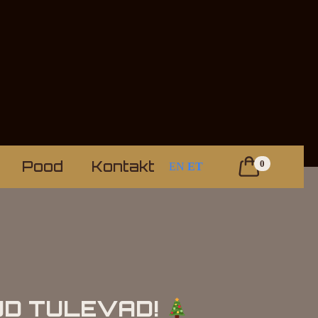
Pood
Kontakt
0
EN
ET
LUD TULEVAD!