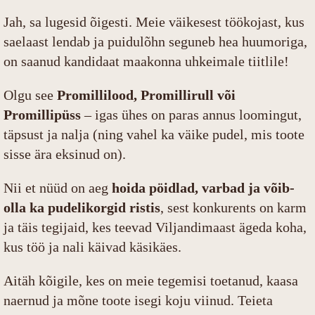
Jah, sa lugesid õigesti. Meie väikesest töökojast, kus
saelaast lendab ja puidulõhn seguneb hea huumoriga,
on saanud kandidaat maakonna uhkeimale tiitlile!
Olgu see
Promillilood, Promillirull või
Promillipüss
– igas ühes on paras annus loomingut,
täpsust ja nalja (ning vahel ka väike pudel, mis toote
sisse ära eksinud on).
Nii et nüüd on aeg
hoida pöidlad, varbad ja võib-
olla ka pudelikorgid ristis
, sest konkurents on karm
ja täis tegijaid, kes teevad Viljandimaast ägeda koha,
kus töö ja nali käivad käsikäes.
Aitäh kõigile, kes on meie tegemisi toetanud, kaasa
naernud ja mõne toote isegi koju viinud. Teieta