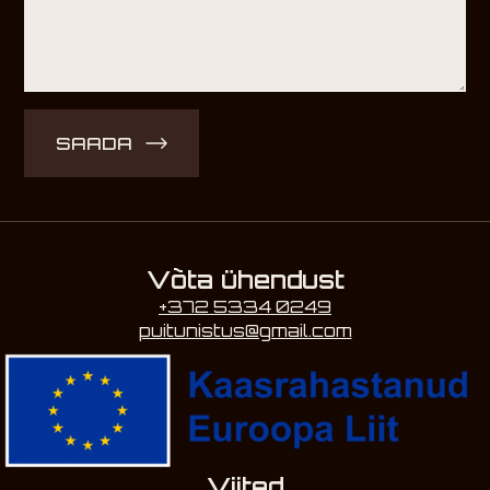
SAADA
Võta ühendust
+372 5334 0249
puitunistus@gmail.com
Viited