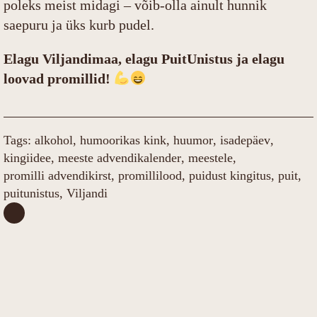
poleks meist midagi – võib-olla ainult hunnik
saepuru ja üks kurb pudel.
Elagu Viljandimaa, elagu PuitUnistus ja elagu
loovad promillid!
Tags: 
alkohol
humoorikas kink
huumor
isadepäev
kingiidee
meeste advendikalender
meestele
promilli advendikirst
promillilood
puidust kingitus
puit
puitunistus
Viljandi