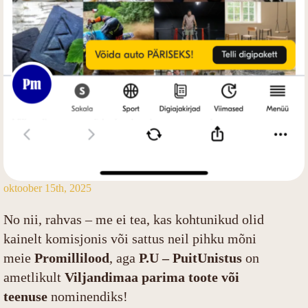
oktoober 15th, 2025
No nii, rahvas – me ei tea, kas kohtunikud olid
kainelt komisjonis või sattus neil pihku mõni
meie
Promillilood
, aga
P.U – PuitUnistus
on
ametlikult
Viljandimaa parima toote või
teenuse
nominendiks!