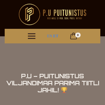
0
EN
ET
P.U – PUITUNISTUS
VILJANDIMAA PARIMA TIITLI
JAHIL!