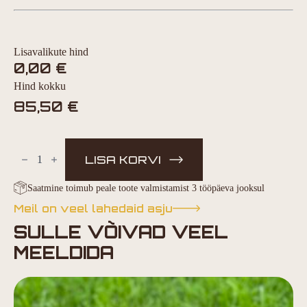
Lisavalikute hind
0,00
€
Hind kokku
85,50
€
PersonaalneLõikelaud
kogus
LISA KORVI
Saatmine toimub peale toote valmistamist 3 tööpäeva jooksul
Meil on veel lahedaid asju
SULLE VÕIVAD VEEL
MEELDIDA