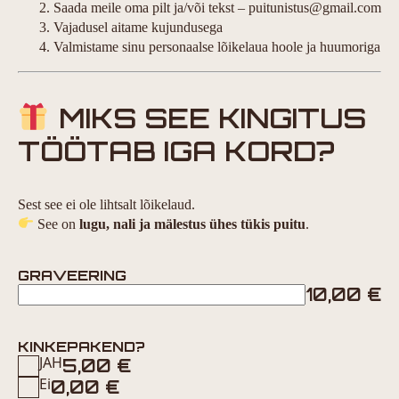
Saada meile oma pilt ja/või tekst – puitunistus@gmail.com
Vajadusel aitame kujundusega
Valmistame sinu personaalse lõikelaua hoole ja huumoriga
MIKS SEE KINGITUS
TÖÖTAB IGA KORD?
Sest see ei ole lihtsalt lõikelaud.
See on
lugu, nali ja mälestus ühes tükis puitu
.
GRAVEERING
10,00
€
KINKEPAKEND?
JAH
5,00
€
Ei
0,00
€