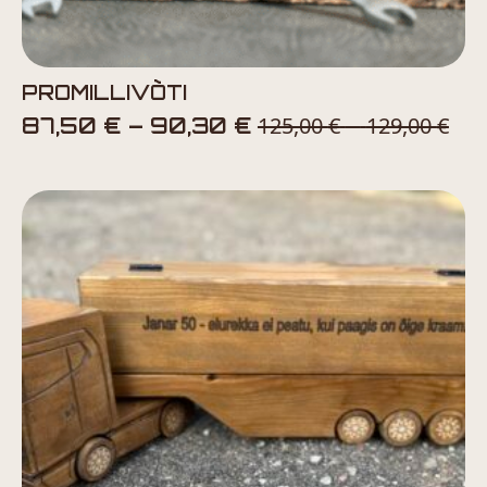
PROMILLIVÕTI
Price
125,00
€
129,00
€
Pri
87,50
€
–
90,30
€
–
range:
ran
87,50 €
12
through
th
90,30 €
12