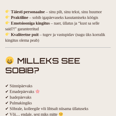
Täiesti personaalne
– sinu pilt, sinu tekst, sinu huumor
Praktiline
– sobib igapäevaseks kasutamiseks köögis
Emotsiooniga kingitus
– naer, üllatus ja “kust sa selle
said?!” garanteeritud
Kvaliteetne puit
– tugev ja vastupidav (nagu üks korralik
kingitus olema peab)
MILLEKS SEE
SOBIB?
✔ Sünnipäevaks
✔ Emadepäevaks
✔ Isadepäevaks
✔ Pulmakingiks
✔ Sõbrale, kolleegile või lihtsalt niisama üllatuseks
✔ Või… endale, sest miks mitte