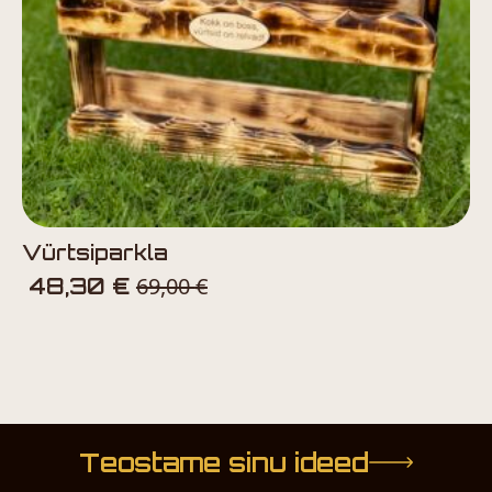
Vürtsiparkla
69,00
€
48,30
€
Teostame sinu ideed