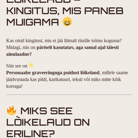
KINGITUS, MIS PANEB
MUIGAMA
Kas otsid kingitust, mis ei jää lihtsalt riiulile tolmu koguma?
Midagi, mis on
päriselt kasutatav, aga samal ajal täiesti
ainulaadne?
Siin see on
Personaalse graveeringuga puidust lõikelaud
, millele saame
jäädvustada kas pildi, karikatuuri, teksti või miks mitte kõik
korraga!
MIKS SEE
LÕIKELAUD ON
ERILINE?