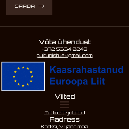
SAADA
Võta ühendust
+372 5334 0249
puitunistus@gmail.com
Viited
Tellimise juhend
Aadress
Karksi, Viljandimaa