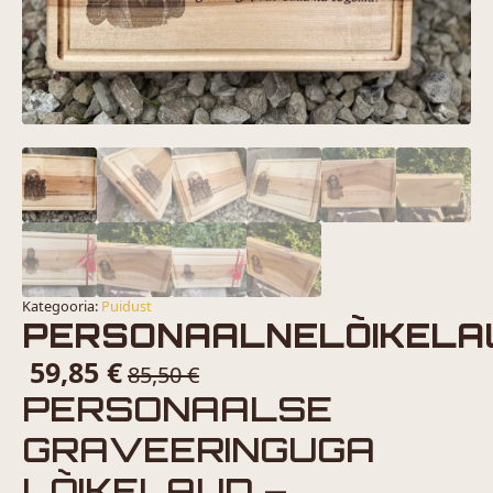
Kategooria:
Puidust
PERSONAALNELÕIKELA
59,85
€
85,50
€
PERSONAALSE
GRAVEERINGUGA
LÕIKELAUD –