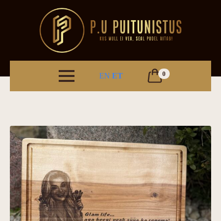
0
EN
ET