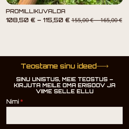
PROMILLIKUVALDA
Price
155,00
€
165,00
€
Pr
108,50
€
–
115,50
€
–
range:
ra
108,50 €
15
through
t
115,50 €
16
Teostame sinu ideed
SINU UNISTUS, MEIE TEOSTUS –
KIRJUTA MEILE OMA ERISOOV JA
VIIME SELLE ELLU
Nimi
*