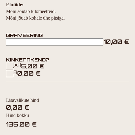
Elutõde:
Mõni sõidab kilomeetreid.
Mõni jõuab kohale ühe pitsiga.
GRAVEERING
10,00
€
KINKEPAKEND?
JAH
5,00
€
Ei
0,00
€
Lisavalikute hind
0,00
€
Hind kokku
135,00
€