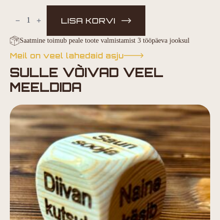
Promilliratas
kogus
LISA KORVI
Saatmine toimub peale toote valmistamist 3 tööpäeva jooksul
Meil on veel lahedaid asju
SULLE VÕIVAD VEEL
MEELDIDA