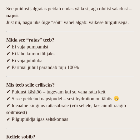
See puidust jalgratas peidab endas väikest, aga olulist saladust –
napsi
.
Just nii, nagu üks õige “sõit” vahel algab: väikese turgutusega.
Mida see “ratas” teeb?
✔ Ei vaja pumpamist
✔ Ei lähe kumm tühjaks
✔ Ei vaja juhiluba
✔ Parimal juhul parandab tuju 100%
Mis teeb selle eriliseks?
✔ Puidust käsitöö – tugevam kui su vana ratta kett
✔ Sisse peidetud napsipudel – sest hydration on tähtis
✔ Ideaalne kingitus rattasõbrale (või sellele, kes ainult räägib
sõitmisest)
✔ Pilgupüüdja igas seltskonnas
Kellele sobib?