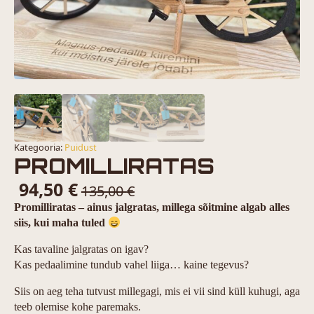
Kategooria:
Puidust
PROMILLIRATAS
94,50
€
135,00
€
Promilliratas – ainus jalgratas, millega sõitmine algab alles
siis, kui maha tuled
Kas tavaline jalgratas on igav?
Kas pedaalimine tundub vahel liiga… kaine tegevus?
Siis on aeg teha tutvust millegagi, mis ei vii sind küll kuhugi, aga
teeb olemise kohe paremaks.