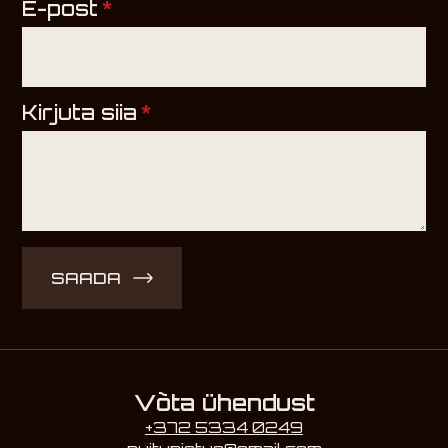
E-post
*
Kirjuta siia
*
SAADA
Võta ühendust
+372 5334 0249