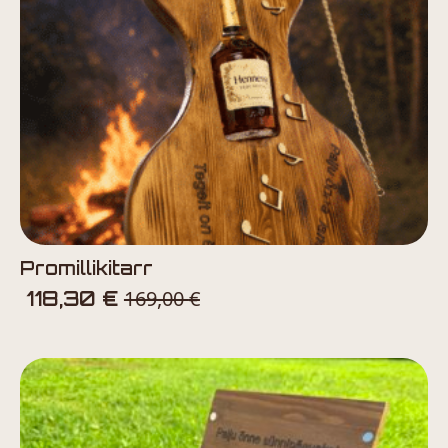
Promillikitarr
169,00
€
118,30
€