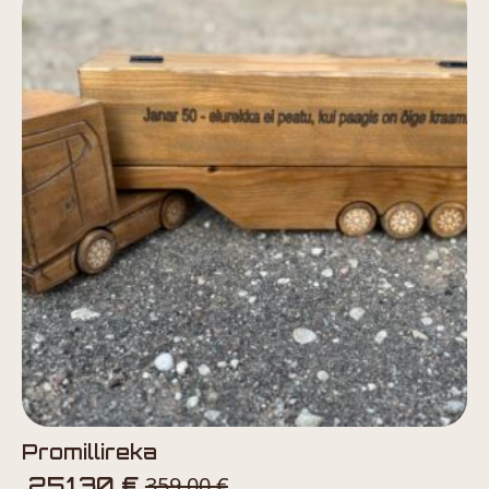
Promillireka
359,00
€
251,30
€