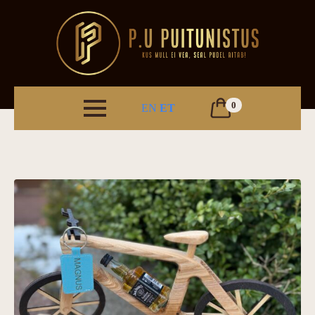
0
EN
ET