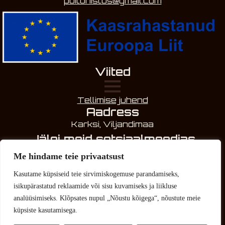
puitunistus@gmail.com
Viited
Tellimise juhend
Aadress
Karksi, Viljandimaa
Jälgi meid sotsiaalmeedias
Me hindame teie privaatsust
Kasutame küpsiseid teie sirvimiskogemuse parandamiseks,
isikupärastatud reklaamide või sisu kuvamiseks ja liikluse
analüüsimiseks. Klõpsates nupul „Nõustu kõigega“, nõustute meie
küpsiste kasutamisega.