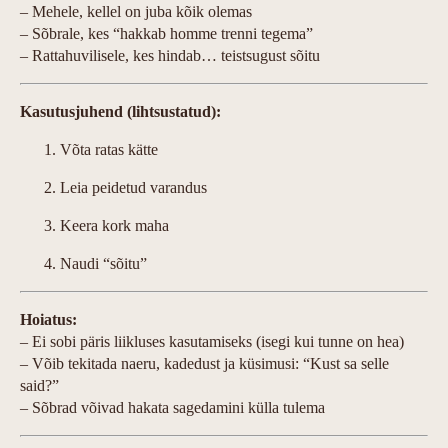
– Mehele, kellel on juba kõik olemas
– Sõbrale, kes “hakkab homme trenni tegema”
– Rattahuvilisele, kes hindab… teistsugust sõitu
Kasutusjuhend (lihtsustatud):
Võta ratas kätte
Leia peidetud varandus
Keera kork maha
Naudi “sõitu”
Hoiatus:
– Ei sobi päris liikluses kasutamiseks (isegi kui tunne on hea)
– Võib tekitada naeru, kadedust ja küsimusi: “Kust sa selle
said?”
– Sõbrad võivad hakata sagedamini külla tulema