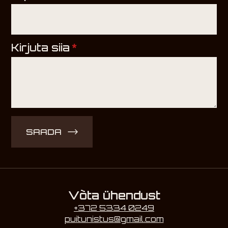
Kirjuta siia
*
SAADA
Võta ühendust
+372 5334 0249
puitunistus@gmail.com