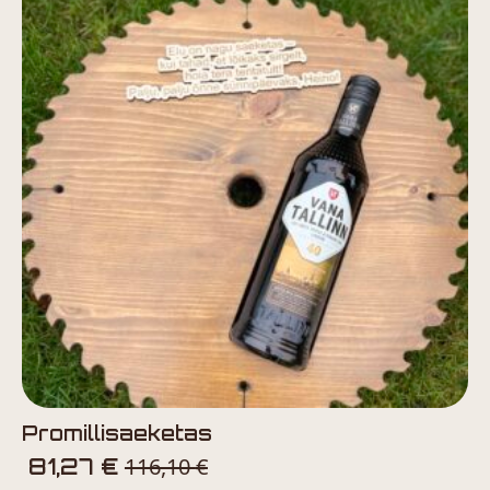
Promillisaeketas
116,10
€
81,27
€