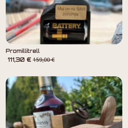
Promillitrell
159,00
€
111,30
€