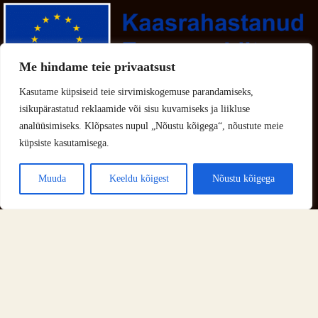
Me hindame teie privaatsust
Viited
Kasutame küpsiseid teie sirvimiskogemuse parandamiseks,
isikupärastatud reklaamide või sisu kuvamiseks ja liikluse
analüüsimiseks. Klõpsates nupul „Nõustu kõigega“, nõustute meie
Tellimise juhend
Aadress
küpsiste kasutamisega.
Karksi, Viljandimaa
Muuda
Keeldu kõigest
Nõustu kõigega
Jälgi meid sotsiaalmeedias