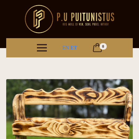
0
EN
ET