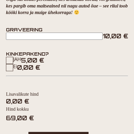
kes pargib oma maitseained nii nagu autod õue – see riiul toob
kööki korra ja muige ühekorraga!
GRAVEERING
10,00
€
KINKEPAKEND?
JAH
5,00
€
Ei
0,00
€
Lisavalikute hind
0,00
€
Hind kokku
69,00
€
Vürtsiparkla