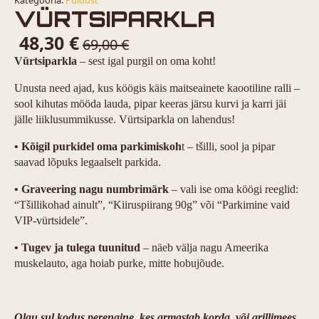
Kategooria:
Puidust
VÜRTSIPARKLA
48,30
€
69,00
€
Vürtsiparkla
– sest igal purgil on oma koht!
Unusta need ajad, kus köögis käis maitseainete kaootiline ralli –
sool kihutas mööda lauda, pipar keeras järsu kurvi ja karri jäi
jälle liiklusummikusse. Vürtsiparkla on lahendus!
• Kõigil purkidel oma parkimiskoh
t – tšilli, sool ja pipar
saavad lõpuks legaalselt parkida.
• Graveering nagu numbrimärk
– vali ise oma köögi reeglid:
“Tšillikohad ainult”, “Kiiruspiirang 90g” või “Parkimine vaid
VIP-vürtsidele”.
• Tugev ja tulega tuunitud
– näeb välja nagu Ameerika
muskelauto, aga hoiab purke, mitte hobujõude.
Olgu sul kodus perenaine, kes armastab korda, või grillimees,