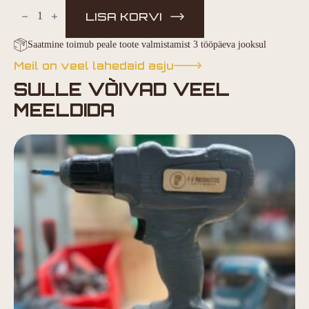
kogus
LISA KORVI
Saatmine toimub peale toote valmistamist 3 tööpäeva jooksul
Meil on veel lahedaid asju
SULLE VÕIVAD VEEL
MEELDIDA