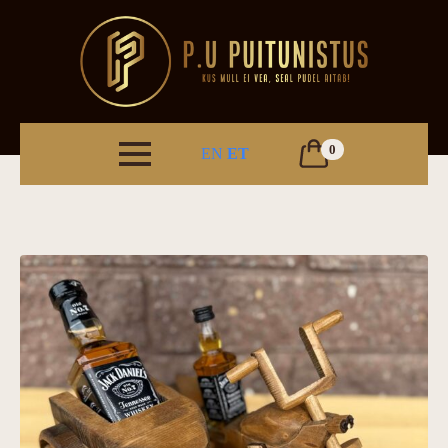
0
EN
ET