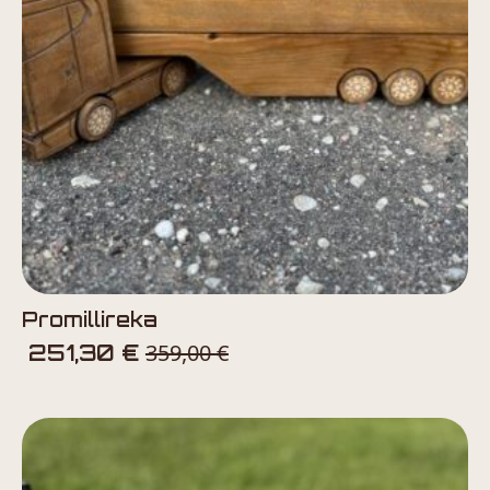
Promillireka
359,00
€
251,30
€