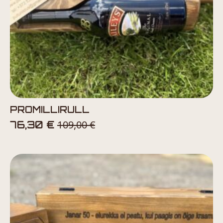
PROMILLIRULL
109,00
€
76,30
€