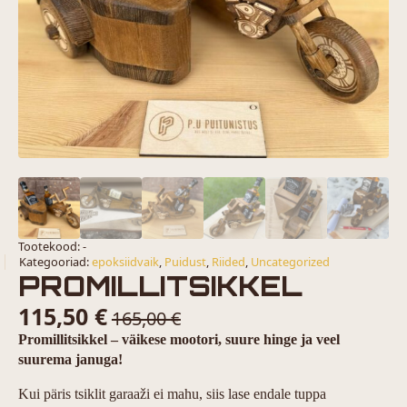
Tootekood:
-
Kategooriad:
epoksiidvaik
,
Puidust
,
Riided
,
Uncategorized
PROMILLITSIKKEL
115,50
€
165,00
€
Promillitsikkel – väikese mootori, suure hinge ja veel
suurema januga!
Kui päris tsiklit garaaži ei mahu, siis lase endale tuppa