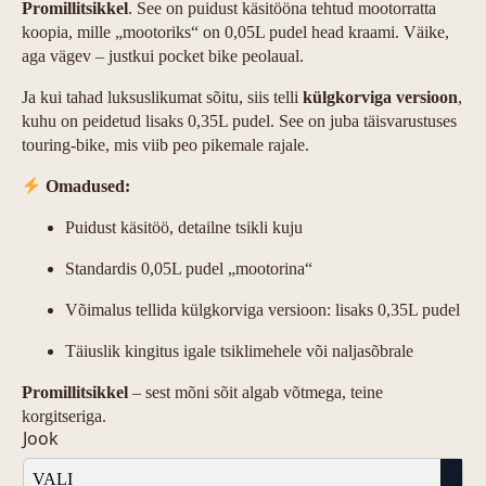
Promillitsikkel
. See on puidust käsitööna tehtud mootorratta
koopia, mille „mootoriks“ on 0,05L pudel head kraami. Väike,
aga vägev – justkui pocket bike peolaual.
Ja kui tahad luksuslikumat sõitu, siis telli
külgkorviga versioon
,
kuhu on peidetud lisaks 0,35L pudel. See on juba täisvarustuses
touring-bike, mis viib peo pikemale rajale.
Omadused:
Puidust käsitöö, detailne tsikli kuju
Standardis 0,05L pudel „mootorina“
Võimalus tellida külgkorviga versioon: lisaks 0,35L pudel
Täiuslik kingitus igale tsiklimehele või naljasõbrale
Promillitsikkel
– sest mõni sõit algab võtmega, teine
korgitseriga.
Jook