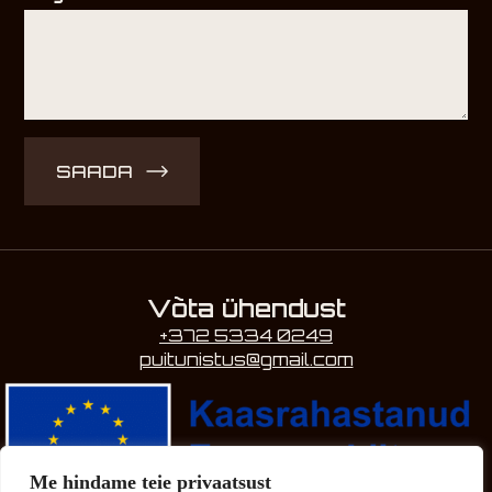
SAADA
Võta ühendust
+372 5334 0249
puitunistus@gmail.com
Me hindame teie privaatsust