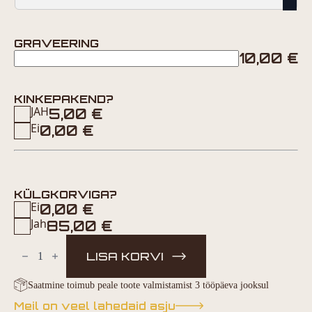
GRAVEERING
10,00
€
KINKEPAKEND?
JAH
5,00
€
Ei
0,00
€
KÜLGKORVIGA?
Ei
0,00
€
Jah
85,00
€
PROMILLITSIKKEL
kogus
LISA KORVI
Saatmine toimub peale toote valmistamist 3 tööpäeva jooksul
Meil on veel lahedaid asju