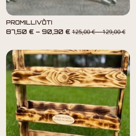
PROMILLIVÕTI
Price
125,00
€
129,00
€
Pri
87,50
€
–
90,30
€
–
range:
ran
87,50 €
12
through
th
90,30 €
12