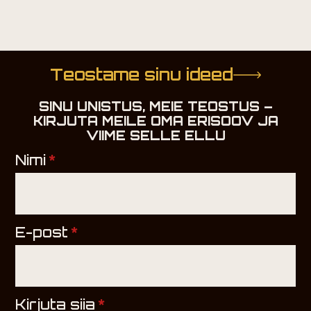
through
th
210,00 €
30
Teostame sinu ideed
SINU UNISTUS, MEIE TEOSTUS –
KIRJUTA MEILE OMA ERISOOV JA
VIIME SELLE ELLU
Nimi
*
E-post
*
Kirjuta siia
*