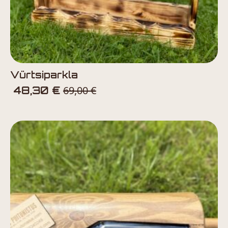
Vürtsiparkla
69,00
€
48,30
€