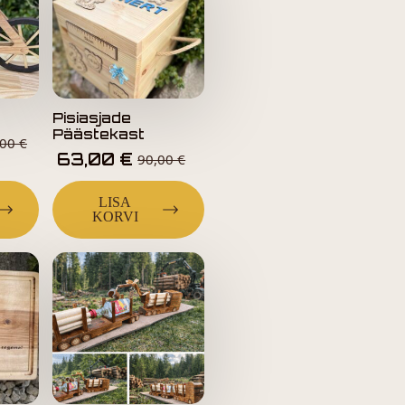
Pisiasjade
Päästekast
,00
€
63,00
€
90,00
€
LISA
KORVI