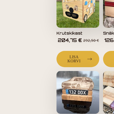
Krutskikast
Snäk
204,75
€
126
292,50
€
LISA
KORVI