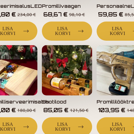
eerimisalusLED
Promillivaagen
PersonaalneL
,80
€
68,67
€
59,85
€
234,00
€
98,10
€
85,
LISA
LISA
LISA
KORVI
KORVI
KORVI
illiserveerimisalus
Shotilood
Promillilööktre
,00
€
85,05
€
103,95
€
180,00
€
121,50
€
14
LISA
LISA
LISA
KORVI
KORVI
KORVI