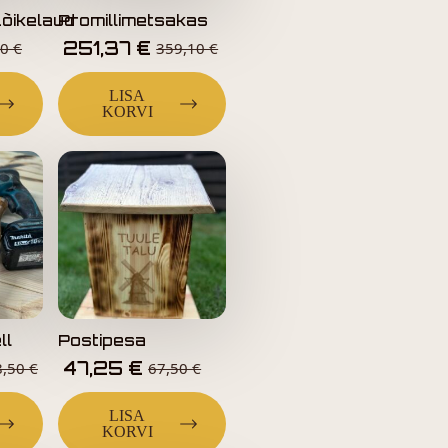
õikelaud
Promillimetsakas
251,37
€
50
€
359,10
€
LISA
KORVI
ll
Postipesa
47,25
€
8,50
€
67,50
€
LISA
KORVI