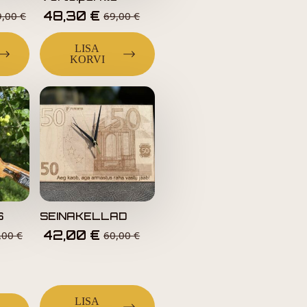
48,30
€
9,00
€
69,00
€
LISA
KORVI
S
SEINAKELLAD
42,00
€
,00
€
60,00
€
LISA