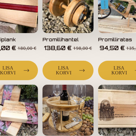
iplank
Promillihantel
Promilliratas
,00
€
138,60
€
94,50
€
180,00
€
198,00
€
135
LISA
LISA
LISA
KORVI
KORVI
KORVI