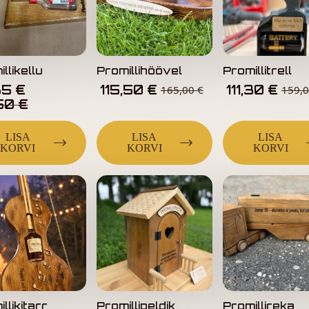
llikellu
Promillihöövel
Promillitrell
65
€
115,50
€
111,30
€
165,00
€
159,
e
Current
50
€
Price
Is:
LISA
LISA
LISA
0 €.
59,50 €.
KORVI
KORVI
KORVI
llikitarr
Promillipeldik
Promillireka