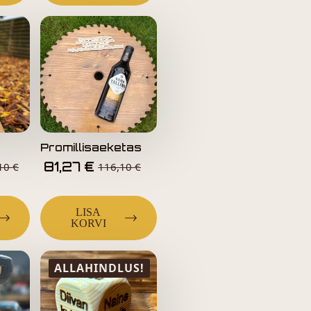
Promillisaeketas
81,27
€
,10
€
116,10
€
LISA
KORVI
ALLAHINDLUS!