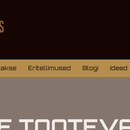
takse
Eritellimused
Blogi
Ideed
IE TOOTEVA