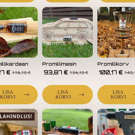
illikardaan
Promillimasin
Promillikorv
27
€
93,87
€
100,17
€
116,10
€
134,10
€
143
LISA
LISA
LISA
KORVI
KORVI
KORVI
LAHINDLUS!