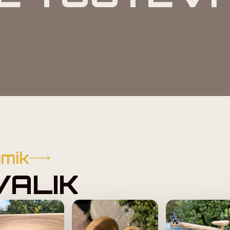
mmik
VALIK