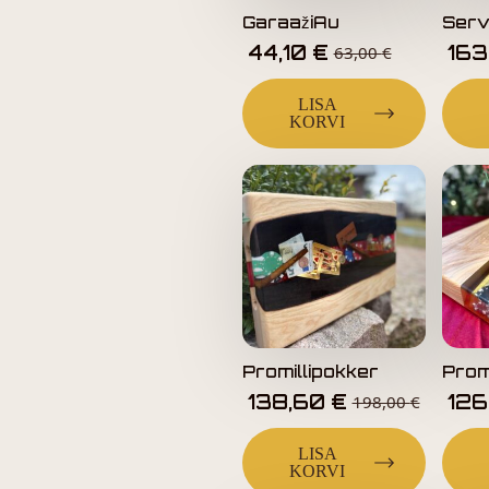
GaraažiAu
Serv
44,10
€
163
63,00
€
LISA
KORVI
Promillipokker
Prom
138,60
€
126
198,00
€
LISA
KORVI