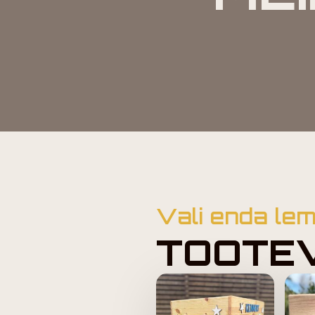
Vali enda le
TOOTE