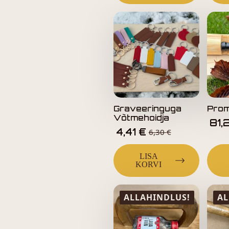
Graveeringuga
Prom
Võtmehoidja
81,
4,41
€
6,30
€
LISA
KORVI
ALLAHINDLUS!
AL