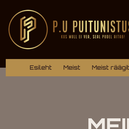
Esileht
Meist
Meist räägi
ME