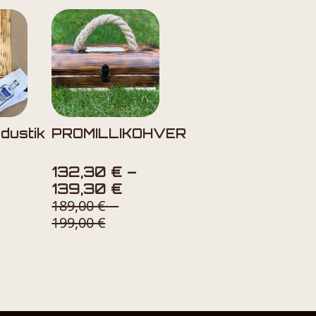
adustik
PROMILLIKOHVER
132,30
€
–
Price
139,30
€
189,00
€
range:
–
199,00
€
Price
132,30 €
range:
through
189,00 €
139,30 €
through
199,00 €