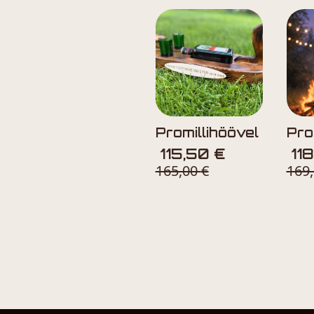
Promillihöövel
Prom
115,50
€
11
165,00
€
169