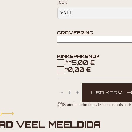
Jook
GRAVEERING
KINKEPAKEND?
JAH
5,00
€
Ei
0,00
€
RED
BULL
LISA KORVI
VANGLA
kogus
Saatmine toimub peale toote valmistamis
u
AD VEEL MEELDIDA