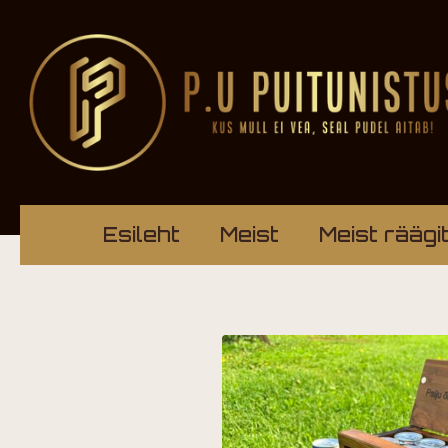
Esileht
Meist
Meist räägi