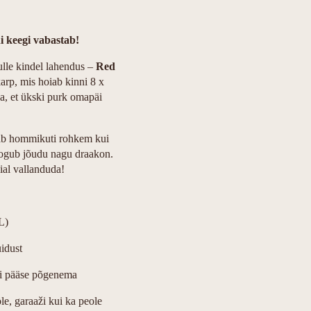
i keegi vabastab!
sulle kindel lahendus –
Red
karp, mis hoiab kinni 8 x
a, et ükski purk omapäi
ajab hommikuti rohkem kui
t kogub jõudu nagu draakon.
ial vallanduda!
L)
idust
ei pääse põgenema
öle, garaaži kui ka peole