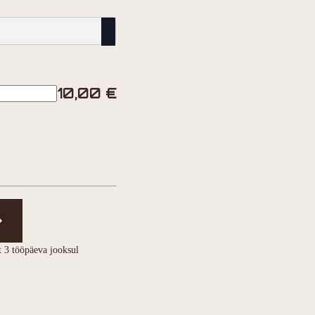
10,00
€
t 3 tööpäeva jooksul