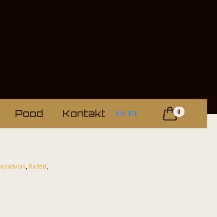
Pood
Kontakt
0
EN
ET
ksiidvaik
,
Riided
,