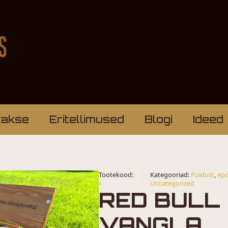
takse
Eritellimused
Blogi
Ideed
Tootekood:
Kategooriad:
Puidust
,
epo
-
Uncategorized
RED BULL
VANGLA