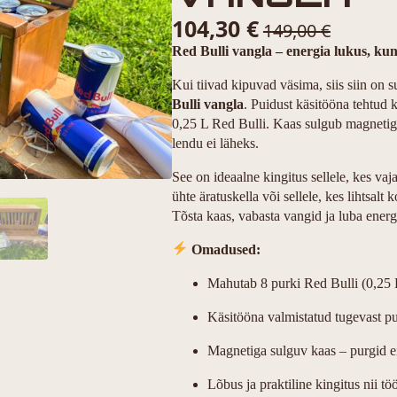
104,30
€
149,00
€
Red Bulli vangla – energia lukus, kun
Kui tiivad kipuvad väsima, siis siin on 
Bulli vangla
. Puidust käsitööna tehtud 
0,25 L Red Bulli. Kaas sulgub magnetig
lendu ei läheks.
See on ideaalne kingitus sellele, kes v
ühte äratuskella või sellele, kes lihtsal
Tõsta kaas, vabasta vangid ja luba energ
Omadused:
Mahutab 8 purki Red Bulli (0,25 
Käsitööna valmistatud tugevast pu
Magnetiga sulguv kaas – purgid 
Lõbus ja praktiline kingitus nii tö