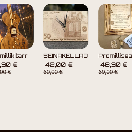
illikitarr
SEINAKELLAD
Promillise
8,30
€
42,00
€
48,30
€
,00
€
60,00
€
69,00
€